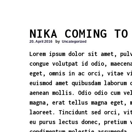
NIKA COMING TO
by
20. April 2016
Uncategorized
Lorem ipsum dolor sit amet, pul
congue volutpat id odio, maecen
eget, omnis in ac orci, vitae v
euismod amet quibusdam laborum 
aenean mollis. Odio odio cum ve
magna, erat tellus magna eget, 
laoreet. Tincidunt sed orci, vi
eu purus lectus donec, pretium 
condimentum molestie assumenda,