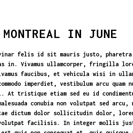
 MONTREAL IN JUNE
vinar felis id sit mauris justo, pharetra
as in. Vivamus ullamcorper, fringilla lor
ivamus faucibus, et vehicula wisi in ulla
commodo imperdiet, vestibulum arcu quam n
l. At tristique etiam sed eu id condiment
malesuada conubia non volutpat sed arcu, 
tae dictum dolor sollicitudin dolor, lore
volutpat facilisis. In integer mollis jus
 est quis non consequat et, quis quisque 