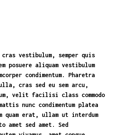
 cras vestibulum, semper quis
em posuere aliquam vestibulum
mcorper condimentum. Pharetra
ulla, cras sed eu sem arcu,
um, velit facilisi class commodo
mattis nunc condimentum platea
m quam erat, ullam ut interdum
to amet sed amet. Sed
autem vivamus, amet congue.